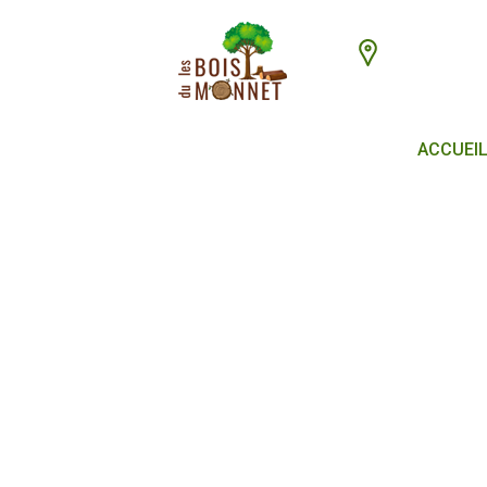
448 chemin du
ACCUEI