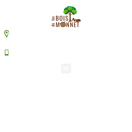
448 chemin du Monnet – 38630 Les Aveniéres
Veyrins-Thuellin
06 15 38 20 94