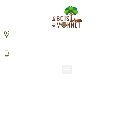
448 chemin du Monnet – 38630 Les Aveniéres
Veyrins-Thuellin
06 15 38 20 94