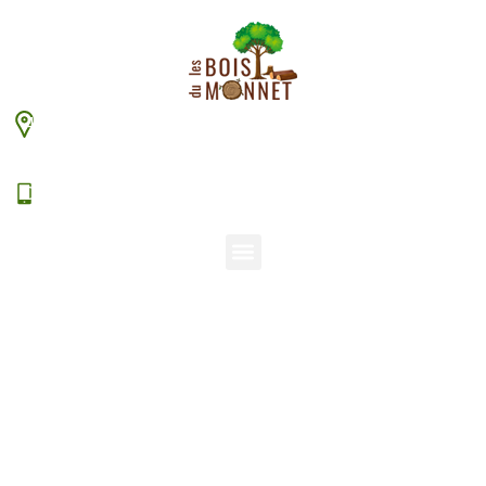
448 chemin du Monnet – 38630 Les Aveniéres
Veyrins-Thuellin
06 15 38 20 94