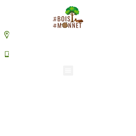
448 chemin du Monnet – 38630 Les Aveniéres
Veyrins-Thuellin
06 15 38 20 94