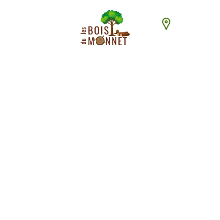
448 chemin du
ACCUEI