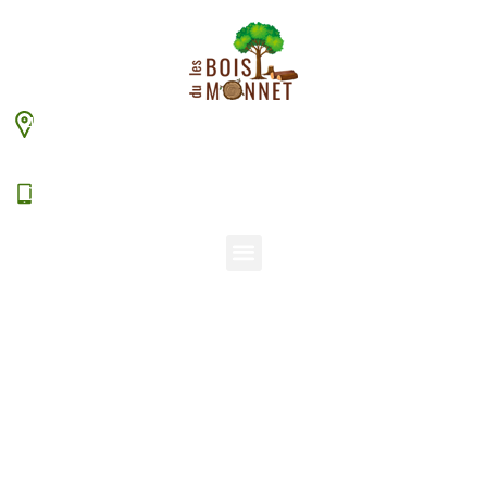
448 chemin du Monnet – 38630 Les Aveniéres
Veyrins-Thuellin
06 15 38 20 94