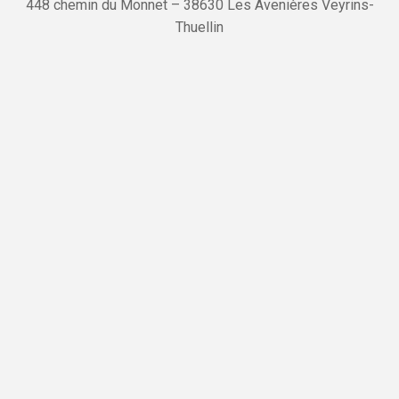
448 chemin du Monnet – 38630 Les Avenières Veyrins-
Thuellin