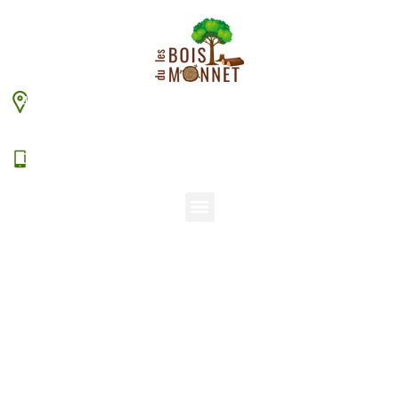
448 chemin du Monnet – 38630 Les Aveniéres
Veyrins-Thuellin
06 15 38 20 94