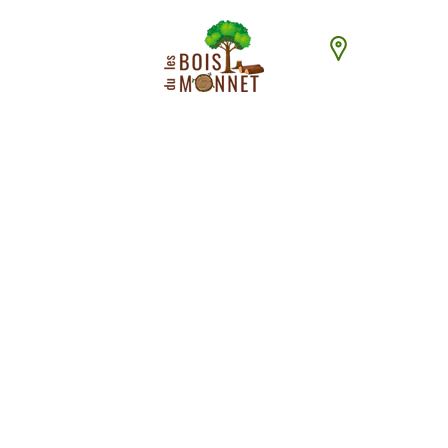
448 chemin du
ACCUEI