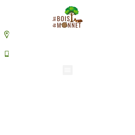
448 chemin du Monnet – 38630 Les Aveniéres
Veyrins-Thuellin
06 15 38 20 94