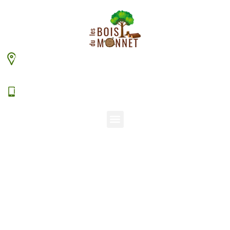
448 chemin du Monnet – 38630 Les Aveniéres
Veyrins-Thuellin
06 15 38 20 94