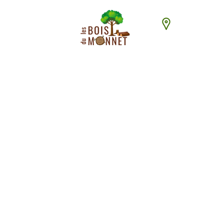
448 chemin du
ACCUEI