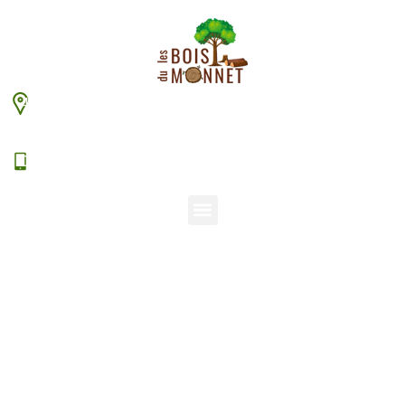
448 chemin du Monnet – 38630 Les Aveniéres
Veyrins-Thuellin
06 15 38 20 94