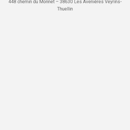
448 chemin du Monnet – 38630 Les Avenières Veyrins-
Thuellin