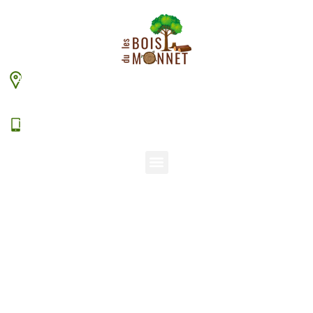
448 chemin du Monnet – 38630 Les Aveniéres
Veyrins-Thuellin
06 15 38 20 94