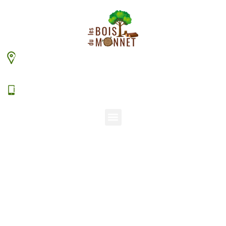
448 chemin du Monnet – 38630 Les Aveniéres
Veyrins-Thuellin
06 15 38 20 94