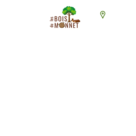
448 chemin du
ACCUEI