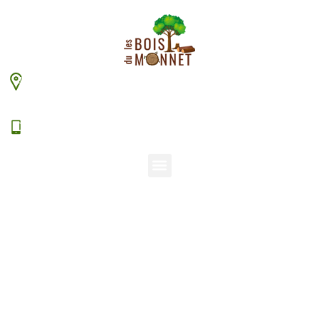
448 chemin du Monnet – 38630 Les Aveniéres
Veyrins-Thuellin
06 15 38 20 94