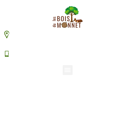
448 chemin du Monnet – 38630 Les Aveniéres
Veyrins-Thuellin
06 15 38 20 94