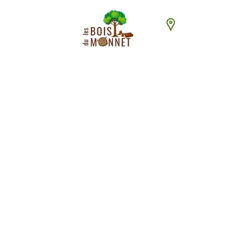
448 chemin du
ACCUEI