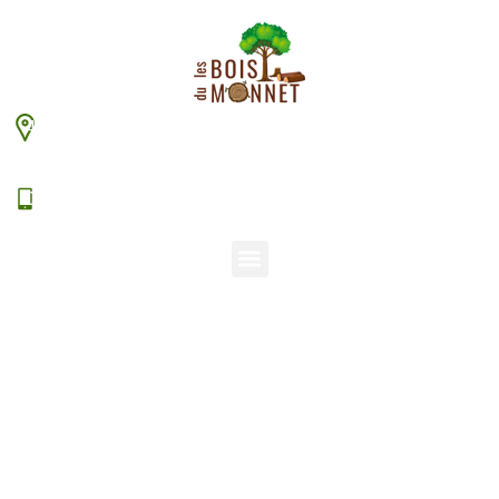
448 chemin du Monnet – 38630 Les Aveniéres
Veyrins-Thuellin
06 15 38 20 94