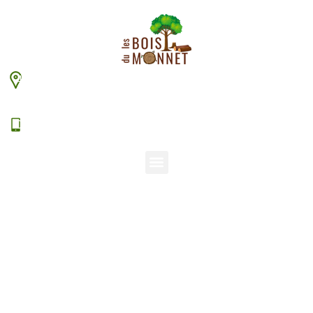
448 chemin du Monnet – 38630 Les Aveniéres
Veyrins-Thuellin
06 15 38 20 94