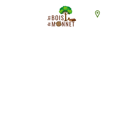
448 chemin du
ACCUEI