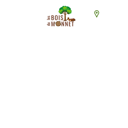
448 chemin du
ACCUEI