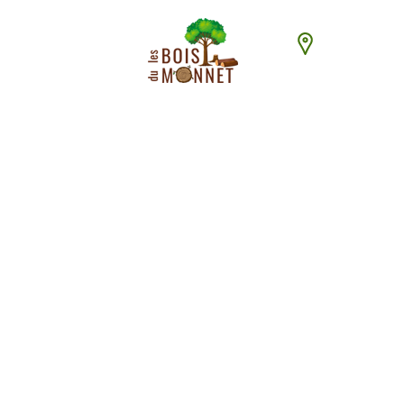
448 chemin du
ACCUEI