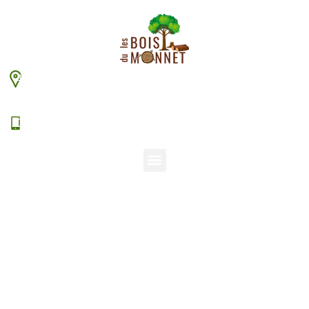
448 chemin du Monnet – 38630 Les Aveniéres
Veyrins-Thuellin
06 15 38 20 94