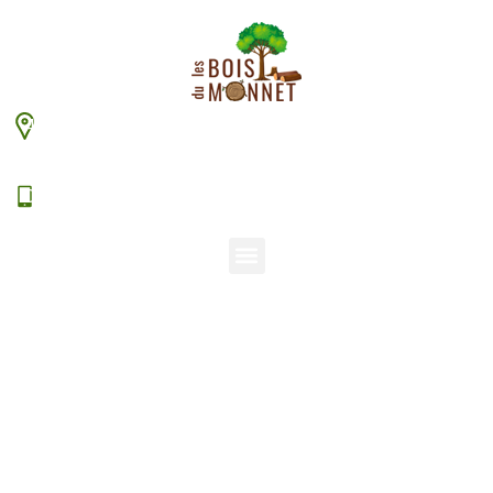
448 chemin du Monnet – 38630 Les Aveniéres
Veyrins-Thuellin
06 15 38 20 94