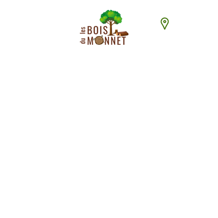
448 chemin du
ACCUEI