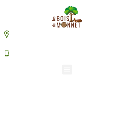
448 chemin du Monnet – 38630 Les Aveniéres
Veyrins-Thuellin
06 15 38 20 94