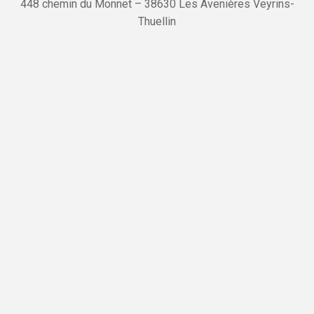
448 chemin du Monnet – 38630 Les Avenières Veyrins-
Thuellin